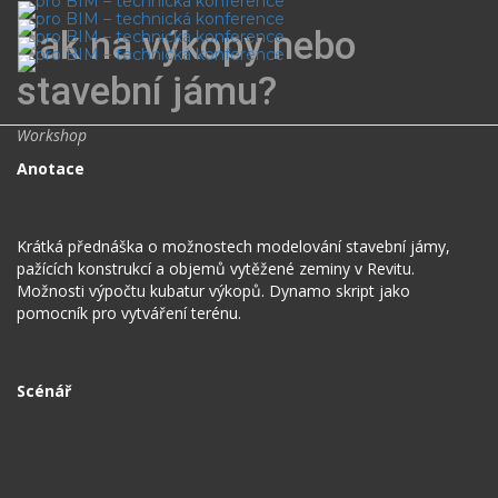
Jak na výkopy nebo
Toggl
stavební jámu?
navig
Workshop
Anotace
Krátká přednáška o možnostech modelování stavební jámy,
pažících konstrukcí a objemů vytěžené zeminy v Revitu.
Možnosti výpočtu kubatur výkopů. Dynamo skript jako
pomocník pro vytváření terénu.
Scénář