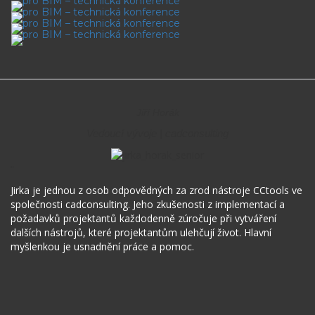
Toggl
navig
Jiří Horák
Vedoucí vývoje | cadconsulting
“
Jirka je jednou z osob odpovědných za zrod nástroje CCtools ve
společnosti cadconsulting. Jeho zkušenosti z implementací a
požadavků projektantů každodenně zúročuje při vytváření
dalších nástrojů, které projektantům ulehčují život. Hlavní
myšlenkou je usnadnění práce a pomoc.